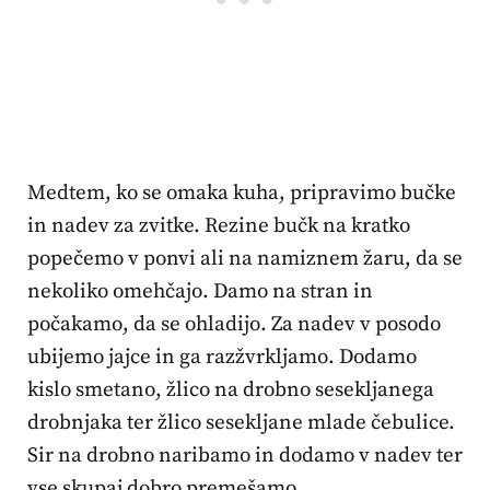
Medtem, ko se omaka kuha, pripravimo bučke
in nadev za zvitke. Rezine bučk na kratko
popečemo v ponvi ali na namiznem žaru, da se
nekoliko omehčajo. Damo na stran in
počakamo, da se ohladijo. Za nadev v posodo
ubijemo jajce in ga razžvrkljamo. Dodamo
kislo smetano, žlico na drobno sesekljanega
drobnjaka ter žlico sesekljane mlade čebulice.
Sir na drobno naribamo in dodamo v nadev ter
vse skupaj dobro premešamo.