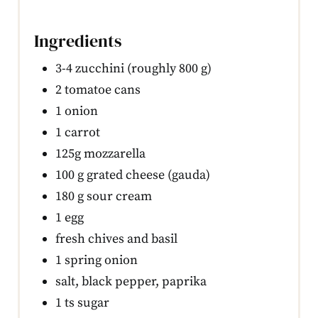
Ingredients
3-4 zucchini (roughly 800 g)
2 tomatoe cans
1 onion
1 carrot
125g mozzarella
100 g grated cheese (gauda)
180 g sour cream
1 egg
fresh chives and basil
1 spring onion
salt, black pepper, paprika
1 ts sugar