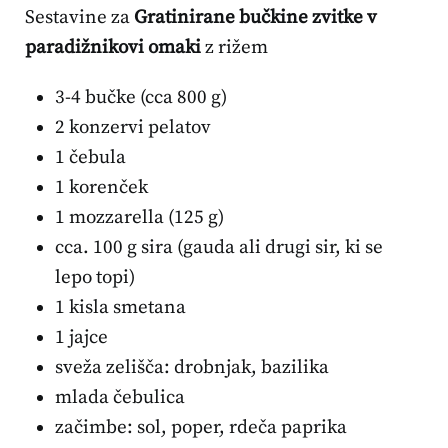
Sestavine za
Gratinirane bučkine zvitke v
paradižnikovi omaki
z rižem
3-4 bučke (cca 800 g)
2 konzervi pelatov
1 čebula
1 korenček
1 mozzarella (125 g)
cca. 100 g sira (gauda ali drugi sir, ki se
lepo topi)
1 kisla smetana
1 jajce
sveža zelišča: drobnjak, bazilika
mlada čebulica
začimbe: sol, poper, rdeča paprika