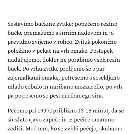
Sestavimo bučkine zvitke: popečeno rezino
bučke premažemo s sirnim nadevom in jo
previdno zvijemo v rolico. Zvitek pokončno
položimo v pekač na vrh omake. Postopek
nadaljujemo, dokler ne porabimo vseh rezin
bučk. Po vrhu zvitke prelijemo še s par
zajemalkami omake, potresemo s sesekljano
mlado čebulo in naribano mozzarello, po vrh
pa potresemo še pest naribanega sira.
Pečemo pri 190°C približno 13-15 minut, da se
sir zlato rjavo zapeče in iz pečice omamno
zadiši. Med tem, ko se zvitki pečejo, skuhamo