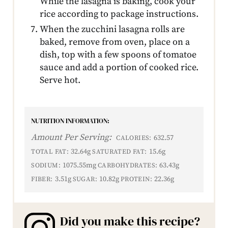
While the lasagna is baking, cook your
rice according to package instructions.
When the zucchini lasagna rolls are
baked, remove from oven, place on a
dish, top with a few spoons of tomatoe
sauce and add a portion of cooked rice.
Serve hot.
NUTRITION INFORMATION:
Amount Per Serving:
632.57
CALORIES:
32.64g
15.6g
TOTAL FAT:
SATURATED FAT:
1075.55mg
63.43g
SODIUM:
CARBOHYDRATES:
3.51g
10.82g
22.36g
FIBER:
SUGAR:
PROTEIN:
Did you make this recipe?